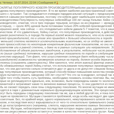
а: Четверг, 10.07.2014, 22:04 | Сообщение #
1
ОКЛЯТЬЕ ПОПУЛЯРНОГО КОБЕЛЯ-ПРОИЗВОДИТЕЛЯНаиболее распространенный совет 
дрома популярного производителя». В то же время наиболее распространенный совет
чшего с лучшим». Так складывается очевидно парадоксальная ситуация с предсказуе
ляются самыми востребованными, поэтому эти кобели дают наибольшее количество п
оизводителями.Популярность популярных кобелейЕще 100 лет назад Уильямс Хейнс (1
изводителя», отметив, что в трех породах терьеров, которых он исследовал — ирланд
кстерьер, — около 40% щенков были потомками только 20% кобелей-производителей. 
ершенно иной, чем сейчас — его «плодовитые» кобели давали 5-7 пометов, что в на
ичеством. И что удивительно, Хейнц считал, что популярные производители, в действи
раняя разнотипность в породе.
На первый взгляд может показаться, что если ежег
белей-производителей, то в итоге это приведет к большей однотипности в породе
и меньшей степени являются исключительными животными, но их отбор не имеет 
еют превосходство по некоторым конкретным физическим показателям, но они не
казателям или в равной степени, и даже ни в равных ситуациях или направлениях. 
едставления об идеале различных заводчиков, в результате, небольшое число раз
сло (выше среднего) потомков, нарушая средние показатели по породе в следующем 
личество вариаций. Тот факт, что искусственная селекция дает небольшому числ
оизводителей возможности чрезмерного влияния на породу, должен всегда держат
стоянии (сохранять изменчивость). Мне кажется, что этот важный фактор значи
еди одомашненных пород.
Хейнц считал, что использование популярных производителе
ал, что они достаточно сильно отличаются друг от друга и не допустят слишком больш
жду популярным производителем, который способствовал повышению качества генофон
орую пытаются решить заводчики 100 лет спустя? Что это за «синдром», который так 
Для того чтобы понять суть проблемы, необходимо понимать основы генетики. Вы, на
орые не реплицируются идеально, или, возможно, были повреждены каким-то экологи
инантной и затрагивает какие-то жизненно важные процессы, то она удаляется из ген
бь не сможет передать свои гены следующему поколению. Но многие мутации не имею
ходятся в паре с доминантным нормально функционирующем аллелем. Эти «рецессивн
огут быть переданы следующему поколению так же, как и любой другой ген, и пока по
ация не проявляется. Мутации становятся проблемой, когда особь наследует две один
озиготным. Без, по крайней мере, одного нормального, немутированного аллеля ген 
азом, и последствия могут варьироваться от чего-то относительно тривиального (напр
и) до катастрофического (например, слепота, нарушение жизненно важных биохимиче
тоянно. Мутации, неблагоприятные последствия которых видны сразу, удаляются из ге
мя как рецессивные аллели остаются в геноме в качестве «генетического груза». Ка