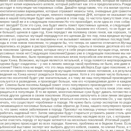
меет свой собственный уникальный набор поврежденных аллелей, который не наносит 
ествует копия нормального аллеля, который работает как это и предполагалось.Рожд
исходит в популяции чистокровных собак. Давайте представим, что эта милая группа
енотипическими вариациями, которые отражают нюансы типа, очевидные для грамотно
афически) рецессивные мутации, немного поврежденное ДНК, которое не оказывает па
ака в нашей популяции будет иметь щенков в этом году, то частота присутствия этих
мерно такой же и в следующем поколении.
Но что произойдет, если одна из этих соба
нет звездой? Если это сука, она будет иметь помет престижных щенков, и следующий п
ез год.Однако, если нашей звездой станет кобель (назовем его «Хэнк»), то он будет ак
и больше!) щенков в один год. Хэнк передаст им половину своих генов, как хороших, т
ессивных, скрытых мутаций передадутся его щенкам.До тех пор, пока вредные мутац
елем у его щенков, они не выражены и не вызывают никаких негативных последствий.
оды в этом новом поколении, то увидели бы, что теперь он заметно отличается.
Мутаци
вратились из редких в распространенные, и теперь скрыты в геномах десятков его по
м поколении. Ценные щенки, которые несут в себе рецессивные мутации отца, ничем н
цессивных генов нет.Следующее поколениеОднако уже в следующем поколении мы нач
блемы. Возможно, было проведено несколько вязок полусибсов или вязки отец-дочь, 
ации Хэнка. Возможно, мутация является летальной, и тогда появятся мертворожденн
одчики будут озадачены – у них в линиях никогда такой проблемы не было, или даже в 
езение? Никто пока не видит, что это лишь верхушка айсберга.
Еще одно поколение, и 
ители из первого поколения передали мутацию половине своих потомков, а в результа
ведения на Хэнка начнут рождаться больные щенки. Хотя в это время число больных 
ичество носителей будет уже значительным, и к тому же наш популярный производите
ользуется в разведении, и производит больше, чем его «справедливая доля» в каждом
ет. Семена были посеяны.
Каждый помет этого популярного производителя – это мину
гих потенциальных производителей породы и, следовательно, частота генов этих неи
ращаться в популяции. В то же время, многочисленные суки будут давать потомство о
ятков других щенков в своем поколении. Искушение заполучить в свои линии звездные
кольким линейным вязкам, когда будут вязаться носитель с носителем.Ох, у нас про
ечать, что существует «проблема» в породе. Не нужно быть супер-экспертом по род
личивающееся поголовье больных собак обратно до Хэнка, нашего популярного произв
то, что занес новое заболевание в породу. Призовут на помощь ученых-генетиков – и
работать надежный тест. Затем заводчики будут стараться устранить ранее столь цен
порциональный сопутствующий ущерб генетическому наследию всех сук, с которыми о
ытке очистить породу от мутации затянется на несколько поколений. Итоговый ущерб
ое регулярно происходит во всех породах. Конечно, проблема не в бедном Хэнке. Если
ьбоносной выставке эксперт мог выбрать другого кобеля, скажем, по кличке Роско, и
ершенно иной, но последствия в значительной степени оказались бы те же самые. Ро