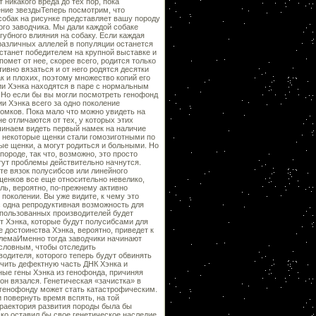
никакого вреда до тех пор, пока
ение звездыТеперь посмотрим, что
 собак на рисунке представляет вашу породу
го заводчика. Мы дали каждой собаке
губного влияния на собаку. Если каждая
 различных аллелей в популяции останется
к станет победителем на крупной выставке и
омет от нее, скорее всего, родится только
тивно вязаться и от него родятся десятки
ак и плохих, поэтому множество копий его
ии Хэнка находятся в паре с нормальным
 Но если бы вы могли посмотреть генофонд
и Хэнка всего за одно поколение
томков. Пока мало что можно увидеть на
е отличаются от тех, у которых этих
инаем видеть первый намек на наличие
и некоторые щенки стали гомозиготными по
ые щенки, а могут родиться и больными. Но
породе, так что, возможно, это просто
тут проблемы действительно начнутся.
те вязок полусибсов или линейного
щенков все еще относительно невелико,
ль, вероятно, по-прежнему активно
 поколении. Вы уже видите, к чему это
с одна репродуктивная возможность для
спользованных производителей будет
т Хэнка, которые будут полусибсами для
 достоинства Хэнка, вероятно, приведет к
блемаИменно тогда заводчики начинают
ословным, чтобы отследить
одителя, которого теперь будут обвинять
зучить дефектную часть ДНК Хэнка и
ные гены Хэнка из генофонда, причиняя
н вязался. Генетическая «зачистка» в
 генофонду может стать катастрофическим.
 повернуть время вспять, на той
 траектория развития породы была бы
ско оставил бы свое генетическое наследие