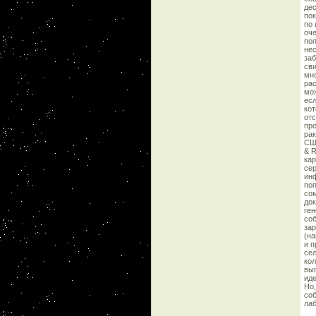
дес
пок
по 
оче
поп
нес
заб
сви
мно
рас
мож
есл
ко
отс
про
рак
США
& R
кар
сер
инф
поп
сом
док
ген
соб
зар
(на
и п
сел
кол
выг
иде
Но,
соб
лаб