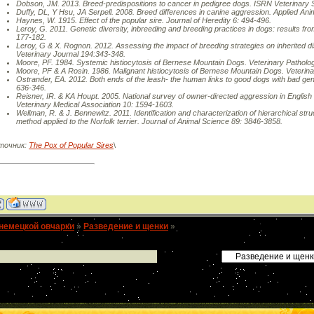
Dobson, JM. 2013. Breed-predispositions to cancer in pedigree dogs. ISRN Veterinary 
Duffy, DL, Y Hsu, JA Serpell. 2008. Breed differences in canine aggression. Applied An
Haynes, W. 1915. Effect of the popular sire. Journal of Heredity 6: 494-496.
Leroy, G. 2011. Genetic diversity, inbreeding and breeding practices in dogs: results fr
177-182.
Leroy, G & X. Rognon. 2012. Assessing the impact of breeding strategies on inherited di
Veterinary Journal 194:343-348.
Moore, PF. 1984. Systemic histiocytosis of Bernese Mountain Dogs. Veterinary Patholo
Moore, PF & A Rosin. 1986. Malignant histiocytosis of Bernese Mountain Dogs. Veterina
Ostrander, EA. 2012. Both ends of the leash- the human links to good dogs with bad ge
636-346.
Reisner, IR. & KA Houpt. 2005. National survey of owner-directed aggression in English
Veterinary Medical Association 10: 1594-1603.
Wellman, R. & J. Bennewitz. 2011. Identification and characterization of hierarchical st
method applied to the Norfolk terrier. Journal of Animal Science 89: 3846-3858.
точник:
The Pox of Popular Sires
\
немецкой овчарки
»
Разведение и щенки
»
ПРОКЛЯТЬЕ ПОПУЛЯРНОГО