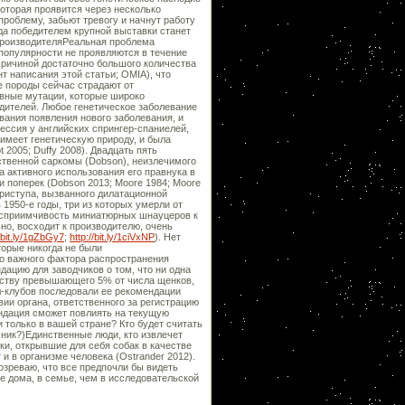
оторая проявится через несколько
проблему, забьют тревогу и начнут работу
гда победителем крупной выставки станет
 производителяРеальная проблема
 популярности не проявляются в течение
Причиной достаточно большого количества
т написания этой статьи; OMIA), что
е породы сейчас страдают от
ивные мутации, которые широко
дителей. Любое генетическое заболевание
вания появления нового заболевания, и
ессия у английских спрингер-спаниелей,
имеет генетическую природу, и была
 2005; Duffy 2008). Двадцать пять
ественной саркомы (Dobson), неизлечимого
а активного использования его правнука в
и поперек (Dobson 2013; Moore 1984; Moore
приступа, вызванного дилатационной
1950-е годы, три из которых умерли от
восприимчивость миниатюрных шнауцеров к
но, восходит к производителю, очень
//bit.ly/1gZbGy7
;
http://bit.ly/1ciVxNP
). Нет
торые никогда не были
го важного фактора распространения
дацию для заводчиков о том, что ни одна
честву превышающего 5% от числа щенков,
л-клубов последовали ее рекомендации
ии органа, ответственного за регистрацию
ендация сможет повлиять на текущую
 только в вашей стране? Кто будет считать
мник?)Единственные люди, кто извлечет
и, открывшие для себя собак в качестве
и в организме человека (Ostrander 2012).
дозреваю, что все предпочли бы видеть
ше дома, в семье, чем в исследовательской