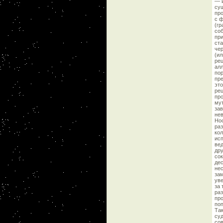
— и
сущ
про
с ф
(гр
соб
при
ста
чер
(ил
рец
алл
пор
пре
это
ре
про
мут
зав
нев
Нос
раз
кол
исп
вед
дру
сок
дес
нес
зам
уве
за 
раз
про
поп
Так
суд
сов