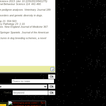
Science 2013: (doi: 10.1155/2013/941275)
imal Behaviour Science 114: 441-460.
om pedigree analyses. Veterinary Journal 189:
sorders and genetic diversity in dogs.
gy 21: 554-563.
ry Pathology 23: 1-10.
nes. New England Journal of Medicine 367:
 Springer Spaniels. Journal of the American
ructures in dog breeding schemes, a novel
Поиск: