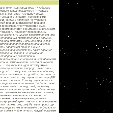
генетиков заводчикам - «избежать
 одного заводчика другому — «вязать
мым следствием: «лучшие» собаки
отомков и становятся популярными
915) писал о «влиянии популярного
ский терьер, шотландский терьер и
В те времена «популярность» была
ше время является весьма незначительным
тельности, приносят породе пользу,
одно около 40% щенков рождаются от 20%
. Отобранные производители в большей
единой системы. Большинство из них
 имеют превосходства по одинаковым
Здесь работают личные схемы,
нотипных производителей дают большое
поколении и внося ненормальное
у отобранных разнотипных
ь тип домашних животных в нестабильном
тельной изменчивости всегда отмечали
й — это хорошая идея, потому что он
ого единообразия в породе. Какая связь
да в 1915 году, и источником проблемы,
заботит генетиков сегодня?Плохие новости:
верное, знаете о мутациях — частицы ДНК,
ческим токсином. Если мутация является
офонда путем естественного отбора, такая
т негативных последствий, поскольку
ые» мутации не проявляют себя в геноме,
томство имеет копию нормального аллеля,
аковые копии аллеля, т.е. является
не сможет функционировать должным
имер, разный цвет глаз или слегка короткие
ских параметров, рак).Мутации происходят
нофонда путем естественного отбора, в то
ждая собака — фактически, каждый организм