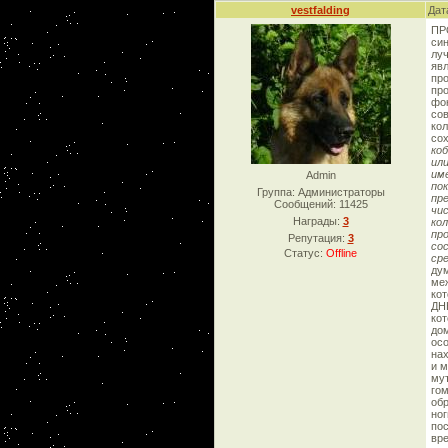
vestfalding
Дат
ПР
син
лу
яв
пр
про
фо
сов
кол
сох
ко
ил
им
Admin
по
Группа: Администраторы
пр
Сообщений:
11425
чи
Награды:
3
ко
пр
Репутация:
3
со
Статус:
Offline
ср
дум
ме
кот
ДНК
кот
дом
осо
на
и м
мут
гом
обр
ног
пос
вре