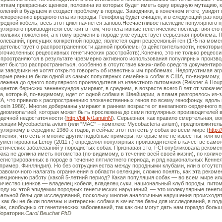
яткам прекрасных щенков, половина из которых будет иметь одну вредную мутацию, к
олений в будущем и создаст проблему в породе. Заводчики, в конечном итоге, увидят 
искоренению вредного гена из породы. Генофонд будет очищен, и в следующий раз ко
редной кобель, весь этот цикл начнется заново.Несчастливое наследие популярного
улярного производителя состоит в том, что негативные генетические последствия его
кольких поколений, а к тому времени в породе уже существует серьезная проблема. 
олеваний, присущих конкретной породе, является один рецессивный ген (175 на момен
детельствует о распространенности данной проблемы (в действительности, некоторы
гочисленных рецессивных генетических расстройств).Конечно, это не только рецесс
пространяются в результате чрезмерно активного использования популярных произво
ет быстро распространиться, особенно в отсутствие каких-либо средств документиро
и заводчики не хотят открыто говорить об известных им проблемах. Недопустимая агр
торые раньше были одной из самых популярных семейных собак в США, по-видимому, 
лежена до одного популярного производителя из известного питомника (Reisner & Houpt
центов бернских зенненхундов умирают, в среднем, в возрасте всего 8 лет от злокач
а, который, по-видимому, идет от одной собаки в Швейцарии, а пламя разгорелось из-з
, что привело к распространению злокачественных генов по всему генофонду, вдоль 
osin 1986). Многие доберманы умирают в раннем возрасте от внезапного сердечного 
диомиопатией, которая может быть прослежена до семи популярных производителей в 
дечной недостаточности (
http://bit.ly/1anuinN
). Серьезная, как правило смертельная, 
екции Mycobacteria avium (или “MAC” – комплекс Mycobacteria avium), предположитель
улярному в середине 1980-х годов, и сейчас этот ген есть у собак во всем мире (
http:
нения, что есть и многие другие подобные примеры, которые мне не известны, или ко
ументированы.Leroy (2011 г.) определил популярных производителей в качестве само
етических заболеваний у породистых собак. Признавая это, FCI опубликовала рекомен
ака не должна иметь потомства (по-видимому, в течение всей своей жизни), по коли
егистрированных в породе в течение пятилетнего периода, и ряд национальных Кенне
пример, Финляндия). Но без сотрудничества между породными клубами, или в отсутств
равомочного налагать ограничения в области селекции, сложно понять, как эта реком
екционную работу (какой 5-летний период? Какая популяция собак — во всем мире или
ичество щенков — владелец кобеля, владелец суки, национальный клуб породы, пито
оду их этой эпидемии породных генетических нарушений, — это молекулярные генетик
альной базы для исследований, поскольку многие аналогичные нарушения происходят 
 как бы не были полезны и интересны собаки в качестве базы для исследований, я по
ак, свободных от генетических заболеваний, так как они могут дать нам гораздо боль
оратории.
Carol Beuchat PhD