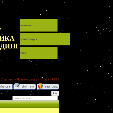
главная
Т
ИКА
регистрация
ЬДИНГ
вход
·
Участники
·
Правила форума
·
Поиск
·
RSS
]