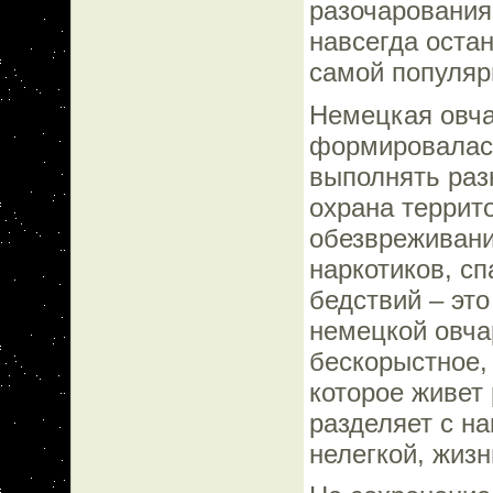
разочарования
навсегда оста
самой популяр
Немецкая овча
формировалась
выполнять раз
охрана террито
обезвреживани
наркотиков, с
бедствий – эт
немецкой овчар
бескорыстное,
которое живет 
разделяет с на
нелегкой, жизн