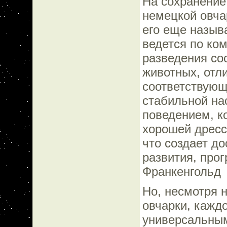
На сохранение
немецкой овча
его еще назыв
ведется по ко
разведения со
животных, отл
соответствующ
стабильной на
поведением, к
хорошей дресс
что создает д
развития, про
Франкенгольд
Но, несмотря 
овчарки, кажд
универсальным