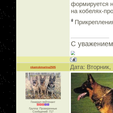
формируется н
на кобелях-пр
Прикреплени
С уважением
Дата: Вторник,
nkamskmarina2505
Генерал-лейтенант
Группа: Проверенные
Сообщений:
717