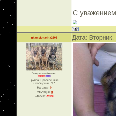
С уважением
Дата: Вторник,
nkamskmarina2505
Генерал-лейтенант
Группа: Проверенные
Сообщений:
717
Награды:
0
Репутация:
0
Статус:
Offline