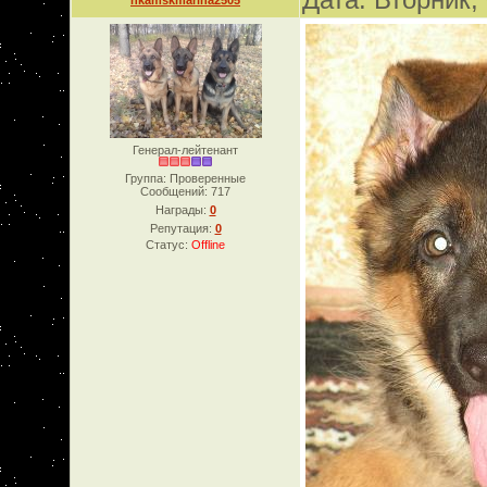
nkamskmarina2505
Генерал-лейтенант
Группа: Проверенные
Сообщений:
717
Награды:
0
Репутация:
0
Статус:
Offline