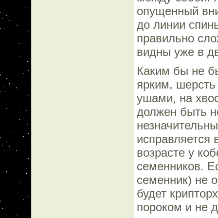
опущенный вни
до линии спин
правильно сло
видны уже в д
Каким бы не б
ярким, шерсть 
ушами, на хво
должен быть н
незначительны
исправляется 
возрасте у ко
семенников. Е
семенник) не о
будет криптор
пороком и не д