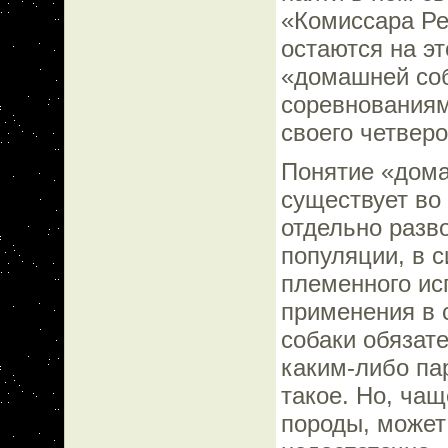
«Комиссара Рек
остаются на э
«домашней соб
соревнованиям
своего четверо
Понятие «дома
существует во
отдельно разв
популяции, в с
племенного ис
применения в с
собаки обязат
каким-либо па
такое. Но, чащ
породы, может