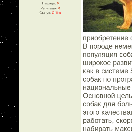
Награды:
0
Репутация:
0
Статус:
Offline
приобретение 
В породе неме
популяция соб
широкое развит
как в системе
собак по прог
национальные 
Основной цель
собак для бол
этого качеств
работать, ско
набирать макс