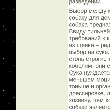
разведении.
Выбор между к
собаку для до
собака предна
Ввиду сильней
требований к 
из щенка – ре
выбор на суке.
столь строгие 
кобелям, они 
Сука нуждаетс
меньшем моцио
тоньше и орга
дрессировке, 
хозяину, чем к
собаки являетс