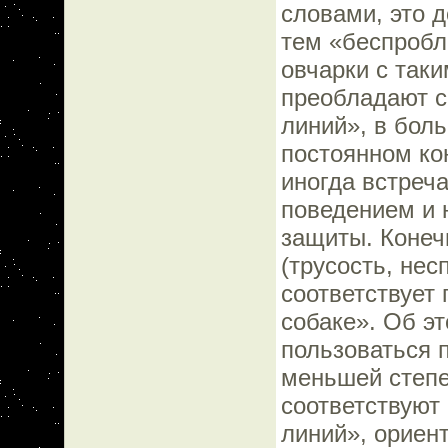
словами, это 
тем «беспробл
овчарки с таки
преобладают с
линий», в бол
постоянном кон
иногда встреч
поведением и 
защиты. Конеч
(трусость, не
соответствует
собаке». Об э
пользоваться 
меньшей степе
соответствуют
линий», ориен