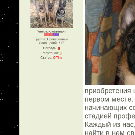
Генерал-лейтенант
Группа: Проверенные
Сообщений:
717
Награды:
0
Репутация:
0
Статус:
Offline
приобретения 
первом месте.
начинающих со
стадией профе
Каждый из нас
найти в нем с