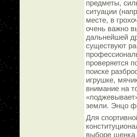
предметы, сил
ситуации (нап
месте, в грохо
очень важно в
дальнейшей др
существуют ра
профессиональ
проверяется п
поиске разбро
игрушке, мячик
внимание на то
«поджевывает» 
земли. Энцо ф
Для спортивно
конституциона
выборе щенка 