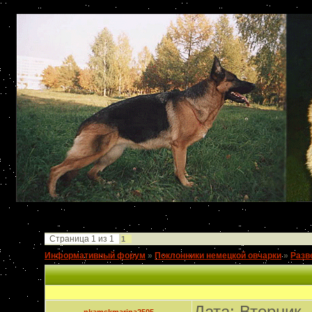
Страница
1
из
1
1
Информативный форум
»
Поклонники немецкой овчарки
»
Разв
Дата: Вторник,