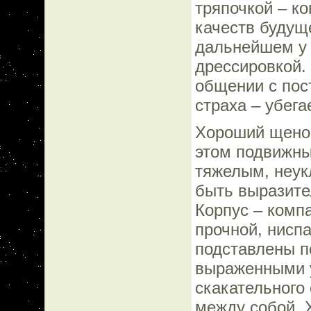
тряпочкой – к
качеств будуще
дальнейшем у 
дрессировкой.
общении с пос
страха – убега
Хороший щенок
этом подвижны
тяжелым, неук
быть выразите
Корпус – компа
прочной, нисп
подставлены п
выраженными у
скакательного
между собой. 