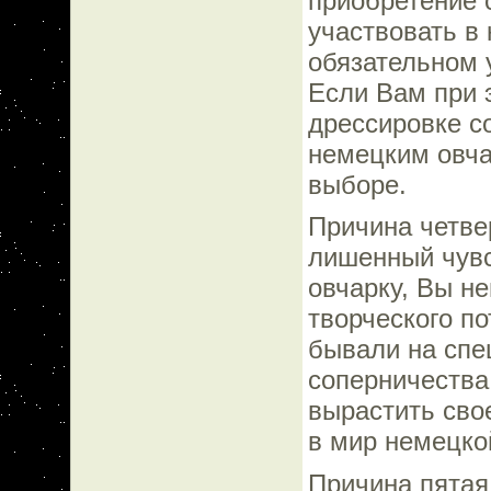
приобретение 
участвовать в
обязательном 
Если Вам при 
дрессировке с
немецким овча
выборе.
Причина четвер
лишенный чувс
овчарку, Вы н
творческого по
бывали на спе
соперничества
вырастить сво
в мир немецко
Причина пятая