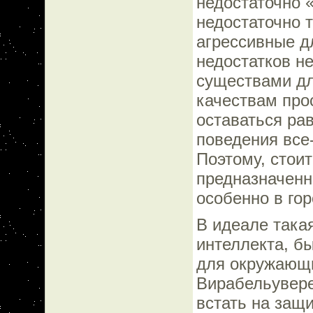
недостаточно 
недостаточно 
агрессивные д
недостатков н
существами дл
качествам про
оставаться ра
поведения все
Поэтому, стои
предназначенн
особенно в го
В идеале така
интеллекта, б
для окружающи
Вирабельувере
встать на защ