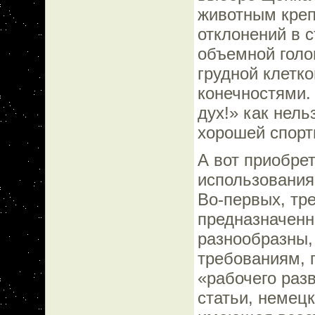
животным креп
отклонений в с
объемной голо
грудной клетк
конечностями.
дух!» как нел
хорошей спорт
А вот приобрет
использования
Во-первых, тр
предназначенн
разнообразны, 
требованиям, 
«рабочего разв
статьи, немец