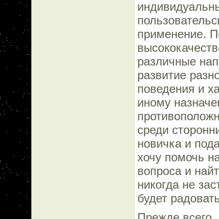
индивидуальн
пользовательс
применение. П
высококачеств
различные нап
развитие разн
поведения и х
иному назначе
противоположн
среди сторонн
новичка и пода
хочу помочь н
вопроса и на
никогда не зас
будет радоват
Прежде всего, 