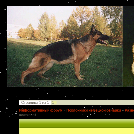
Страница
1
из
1
1
Информативный форум
»
Поклонники немецкой овчарки
»
Разв
щенения)