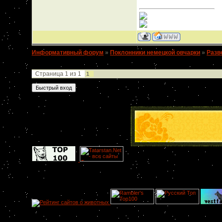
Информативный форум
»
Поклонники немецкой овчарки
»
Разв
прикуса
Страница
1
из
1
1