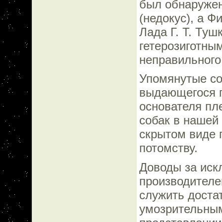
был обнаружен
(недокус), а Ф
Лада Г. Т. Туш
гетерозиготным
неправильного
Упомянутые со
выдающегося п
основателя пл
собак в нашей 
скрытом виде 
потомству.
Доводы за иск
производителей
служить доста
умозрительным