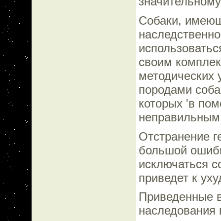
значительному
Собаки, имеющ
наследственно
использоватьс
своим комплек
методических 
породами собак
которых 'в по
неправильным
Отстранение ге
большой ошибк
исключаться с
приведет к ух
Приведенные 
наследования 