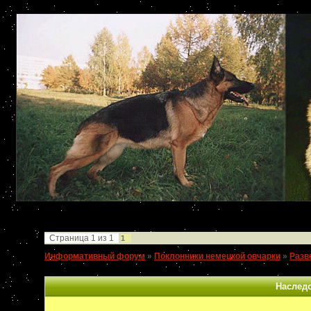
Страница
1
из
1
1
Информативный форум
»
Поклонники немецкой овчарки
»
Разв
прикуса
Наслед