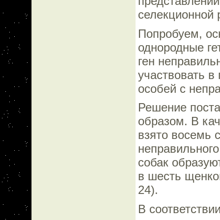
представлении
селекционной 
Попробуем, осн
однородные ге
ген неправильн
участвовать в
особей с непр
Решение пост
образом. В ка
взято восемь с
неправильного
собак образую
в шесть щенко
24).
В соответстви