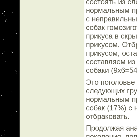
состоять из сл
нормальным при
с неправильны
собак гомозиго
прикуса в скр
прикусом, Отб
прикусом, ост
составляем из
собаки (9х6=54
Это поголовье 
следующих гру
нормальным пр
собак (17%) с
отбраковать.
Продолжая ана
поколения, по