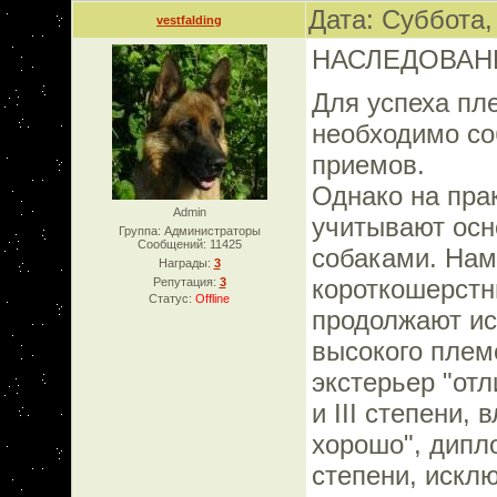
Дата: Суббота,
vestfalding
НАСЛЕДОВАН
Для успеха пл
необходимо со
приемов.
Однако на пра
Admin
учитывают осн
Группа: Администраторы
Сообщений:
11425
собаками. Нам
Награды:
3
короткошерстн
Репутация:
3
Статус:
Offline
продолжают ис
высокого племе
экстерьер "отл
и III степени,
хорошо", диплом
степени, исклю