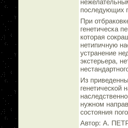
нежелательным
последующих п
При отбраковк
генетическа п
которая сокра
нетипичную на
устранение нед
экстерьера, н
нестандартного
Из приведенны
генетической н
наследственно
нужном направ
состояния пог
Автор: А. ПЕТ