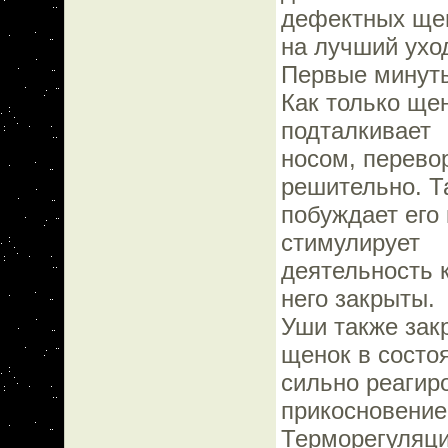
дефектных ще
на лучший ухо
Первые минут
Как только щен
подталкивает
носом, перево
решительно. Т
побуждает его
стимулирует
деятельность 
него закрыты.
Уши также зак
щенок в состо
сильно реагиро
прикосновение
Терморегуляци