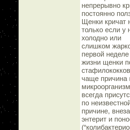
непрерывно кр
постоянно полз
Щенки кричат 
только если у 
холодно или
слишком жарко
первой неделе
жизни щенки п
стафилококко
чаще причина 
микроорганиз
всегда присутс
по неизвестно
причине, внез
энтерит и поно
(“колибактерио