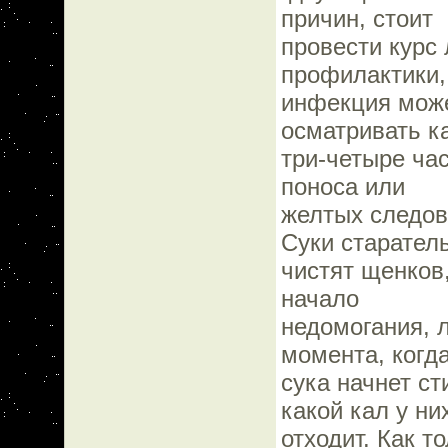
причин, стоит
провести курс
профилактики,
инфекция може
осматривать 
три-четыре час
поноса или
желтых следов 
Суки старател
чистят щенков
начало
недомогания, 
момента, когд
сука начнет с
какой кал у ни
отходит. Как 