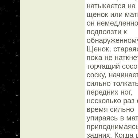
натыкается на 
щенок или мат
он немедленно
подползти к
обнаруженному
Щенок, старая
пока не наткне
торчащий сосок
соску, начинае
сильно толкат
передних ног,
несколько раз 
время сильно
упираясь в ма
приподнимаясь
задних. Когда 