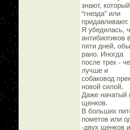
знают, которы
“гнезда” или
придавливают.
Я убедилась, 
антибиотиков 
пяти дней, обы
рано. Иногда
после трех - 
лучше и
собаковод пре
новой силой.
Даже начатый 
щенков.
В больших пито
пометов или о
-двух щенков 