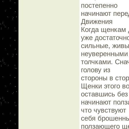
постепенно
начинают пере
Движения
Когда щенкам д
уже достаточн
сильные, живы
неуверенными
толчками. Сна
голову из
стороны в стор
Щенки этого в
оставшись без
начинают полза
что чувствуют
себя брошенны
ползающего щ