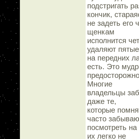
подстригать р
кончик, старая
не задеть его 
щенкам
исполнится че
удаляют пяты
на передних л
есть. Это муд
предосторожнос
Многие
владельцы заб
даже те,
которые помнят
часто забываю
посмотреть на 
их легко не