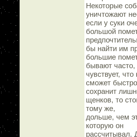
Некоторые со
уничтожают не
если у суки оч
большой помет
предпочтитель
бы найти им п
большие поме
бывают часто,
чувствует, что 
сможет быстро 
сохранит лишн
щенков, то ст
тому же,
дольше, чем э
которую он
рассчитывал. 