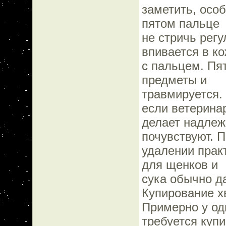
заметить, осо
пятом пальце
не стричь регу
впивается в к
с пальцем. Пя
предметы и
травмируется.
если ветерина
делает надлеж
почувствуют. 
удалении практ
для щенков и
сука обычно д
Купирование х
Примерно у одн
требуется куп