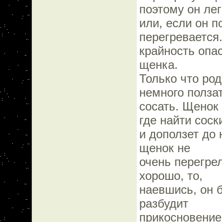
поэтому он ле
или, если он 
перегревается
крайность опа
щенка.
Только что ро
немного полза
сосать. Щенок
где найти соск
и доползет до 
щенок не
очень перегре
хорошо, то,
наевшись, он б
разбудит
прикосновение