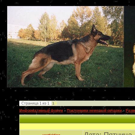
Страница
1
из
1
1
Информативный форум
»
Поклонники немецкой овчарки
»
Разв
Дата: Пятница,