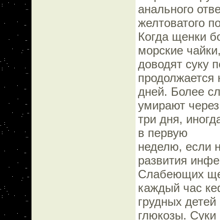
анального отв
желтоватого п
Когда щенки бо
морские чайки,
доводят суку п
продолжается 
дней. Более с
умирают через
три дня, иног
в первую
неделю, если 
развития инфе
Слабеющих щен
каждый час к
грудных детей
глюкозы. Суки