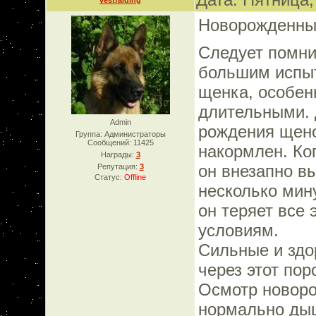
vestfalding
Новорожденны
Следует помни
большим испы
щенка, особен
длительными.
Admin
рождения щено
Группа: Администраторы
Сообщений:
11425
накормлен. Ко
Награды:
3
он внезапно в
Репутация:
3
Статус:
Offline
несколько мин
он теряет все
условиям.
Сильные и здо
через этот поро
Осмотр новоро
нормально дыш