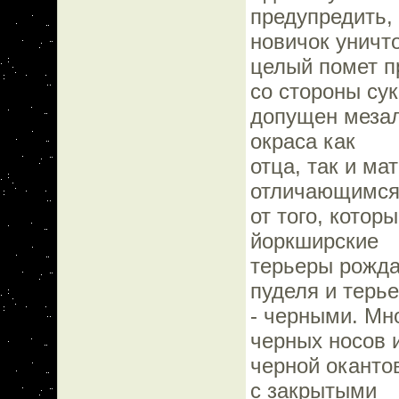
предупредить, 
новичок уничт
целый помет п
со стороны су
допущен мезал
окраса как
отца, так и ма
отличающимс
от того, котор
йоркширские
терьеры рожда
пуделя и терь
- черными. Мн
черных носов 
черной оканто
с закрытыми