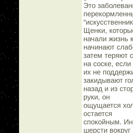
Это заболеван
перекормленн
“искусственни
Щенки, которы
начали жизнь 
начинают слаб
затем теряют 
на соске, если
их не поддерж
закидывают го
назад и из сто
руки, он
ощущается хол
остается
спокойным. Ин
шерсти вокруг