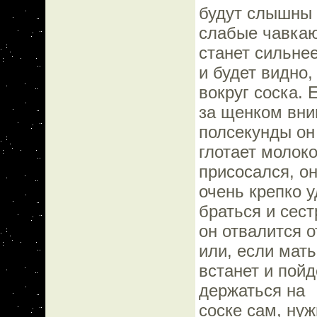
будут слышны
слабые чавкаю
станет сильне
и будет видно
вокруг соска. 
за щенком вни
полсекунды он
глотает молок
присосался, о
очень крепко у
браться и сест
он отвалится о
или, если мать
встанет и пойд
держаться на
соске сам, ну