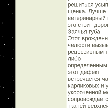
решиться усы
щенка. Лучше в
ветеринарный 
это стоит доро
Заячья губа
Этот врожденн
челюсти вызы
рецессивным ге
либо
определенным 
этот дефект
встречается ча
карликовых и у
укороченной м
сопровождаетс
тканей верхней