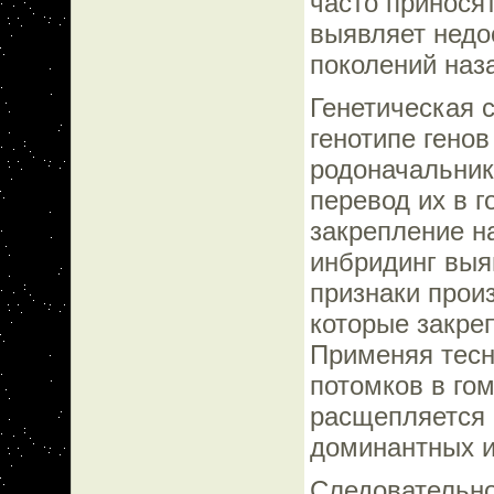
часто принося
выявляет недо
поколений наз
Генетическая 
генотипе генов
родоначальник
перевод их в г
закрепление н
инбридинг выя
признаки произ
которые закре
Применяя тесн
потомков в гом
расщепляется 
доминантных и
Следовательно