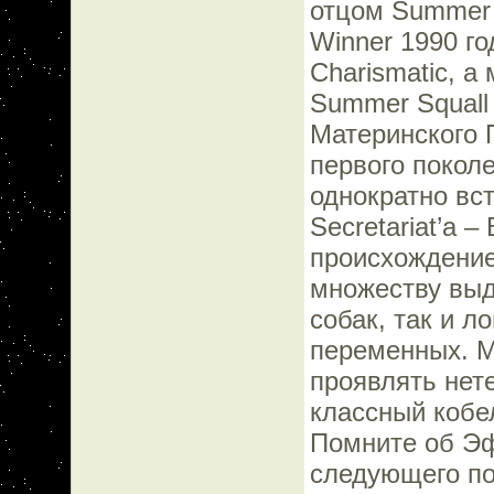
отцом Summer 
Winner 1990 го
Charismatic, а
Summer Squall
Материнского П
первого поколе
однократно вст
Secretariat’а –
происхождение
множеству выд
собак, так и л
переменных. М
проявлять нет
классный кобел
Помните об Эф
следующего по