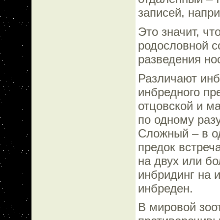
записей, напри
Это значит, чт
родословной с
разведения но
Различают инб
инбредного пр
отцовской и м
по одному раз
Сложный – в о
предок встреч
на двух или б
инбридинг на 
инбреден.
В мировой зоо