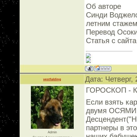
Об авторе
Синди Воджелс,
летним стаже
Перевод Осоки
Статья с сайта
Дата: Четверг,
vestfalding
ГОРОСКОП - 
Если взять кар
двумя ОСЯМИ: 
Десцендент("Н
партнеры в это
Admin
наших бабушек-