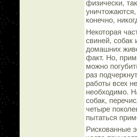
физически, та
уничтожаются,
конечно, никог
Некоторая час
свиней, собак 
домашних живо
факт. Но, при
можно погубит
раз подчеркну
работы всех н
необходимо. Н
собак, перечи
четыре поколе
пытаться прим
Рискованные э