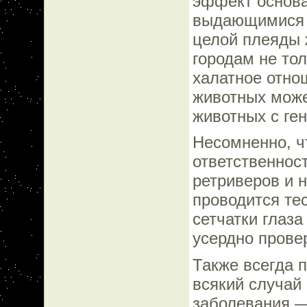
эффект основа
выдающимися 
целой плеяды 
городам не тол
халатное отно
животных може
животных с ге
Несомненно, ч
ответственнос
ретриверов и 
проводится те
сетчатки глаз
усердно прове
Также всегда п
всякий случай
заболевания —