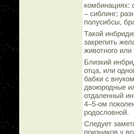
комбинациях: от
– сиблинг; раз
полусибсы, бра
Такой инбриди
закрепить жел
животного или 
Близкий инбрид
отца, или одно
бабки с внуко
двоюродные ил
отдаленный ин
4–5-ом поколен
родословной.
Следует замет
признаков у вс