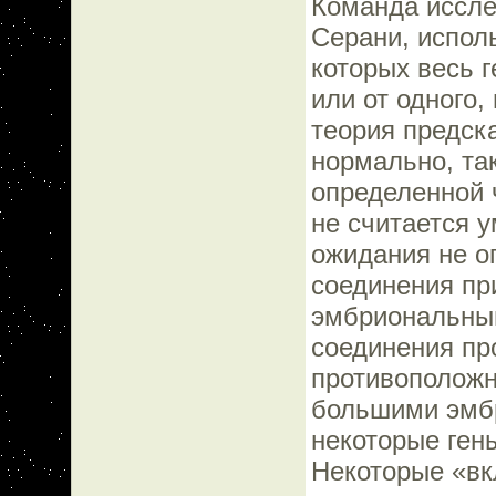
Команда иссле
Серани, испол
которых весь 
или от одного,
теория предск
нормально, та
определенной ч
не считается 
ожидания не о
соединения пр
эмбриональным
соединения пр
противоположн
большими эмбр
некоторые ген
Некоторые «вк