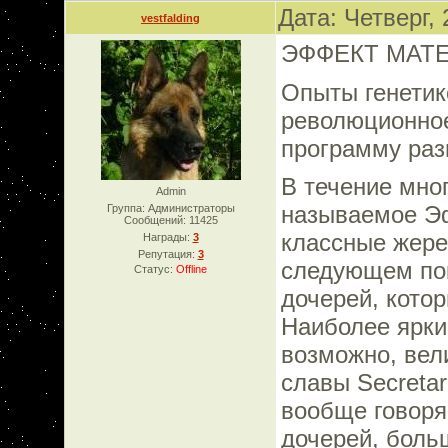
Дата: Четверг,
vestfalding
ЭФФЕКТ МАТ
Опыты генетик
революционное
программу раз
В течение мно
Admin
называемое Эф
Группа: Администраторы
Сообщений:
11425
классные жере
Награды:
3
Репутация:
3
следующем пок
Статус:
Offline
дочерей, кото
Наиболее яркий
возможно, вел
славы Secretar
вообще говоря
дочерей, боль