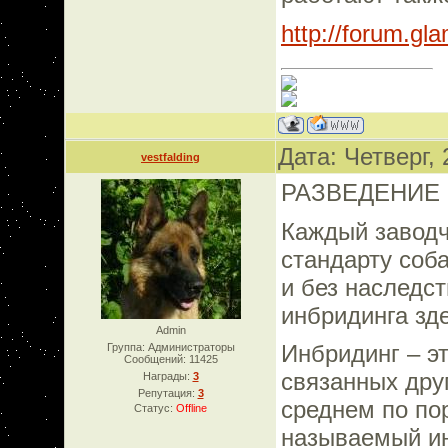
http://forum.gl
Дата: Четверг,
vestfalding
РАЗВЕДЕНИЕ
Каждый заводч
стандарту соб
и без наследс
инбридинга зде
Admin
Инбридинг – э
Группа: Администраторы
Сообщений:
11425
связанных дру
Награды:
3
Репутация:
3
среднем по по
Статус:
Offline
называемый ин