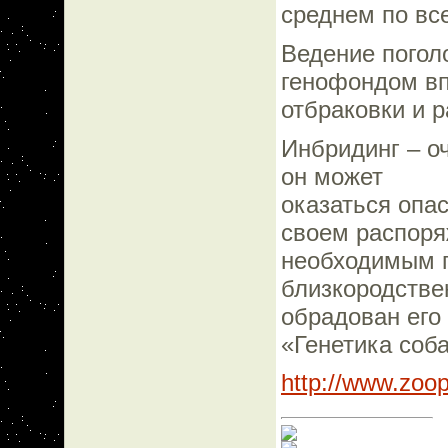
среднем по вс
Ведение погол
генофондом вп
отбраковки и 
Инбридинг – о
он может
оказаться опа
своем распоря
необходимым п
близкородстве
обрадован его
«Генетика соб
http://www.zoop