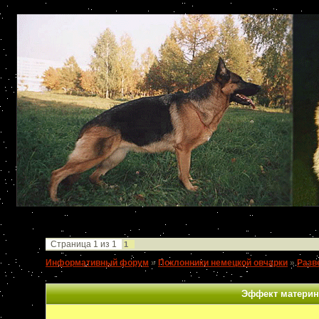
Страница
1
из
1
1
Информативный форум
»
Поклонники немецкой овчарки
»
Разв
генетического кода
Эффект материнс