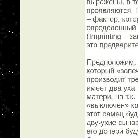
выражены, в т
проявляются. 
– фактор, кото
определенный 
(Imprinting – 
это предварит
Предположим, к
который «запеч
производит тре
имеет два уха.
матери, но т.к.
«выключен» ко
этот самец буд
дву-ухие сынов
его дочери буду