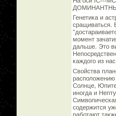
На оси IC---М
ДОМИНАНТНЫЕ
Генетика и ас
сращиваться. 
"достараивает
момент зачатия
дальше. Это в
Непосредственн
каждого из нас
Свойства план
расположению 
Солнце, Юпитер
иногда и Непту
Символическая
содержится уж
работают такж