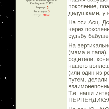
Группа: Администраторы
Сообщений:
11425
поколение, по
Награды:
3
дедушками, у 
Репутация:
3
Статус:
Offline
На оси Асц.-Д
через поколен
судьбу бабуше
На вертикально
(мама и папа).
родители, коне
нашего воплощ
(или один из р
путем, делали 
взаимонепоним
Т.е. наши инт
ПЕРПЕНДИКУ