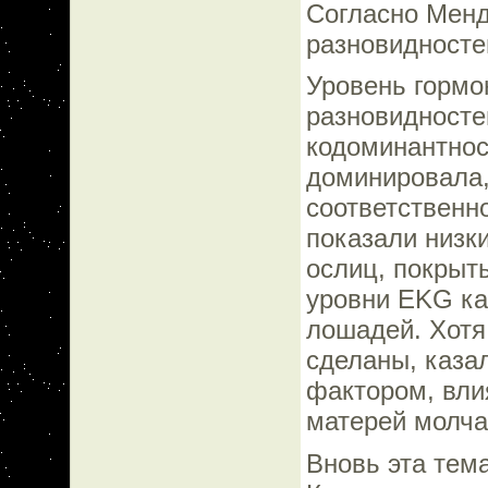
Согласно Менд
разновидносте
Уровень гормо
разновидносте
кодоминантнос
доминировала,
соответственн
показали низки
ослиц, покрыт
уровни EKG ка
лошадей. Хотя
сделаны, каза
фактором, вли
матерей молча
Вновь эта тема