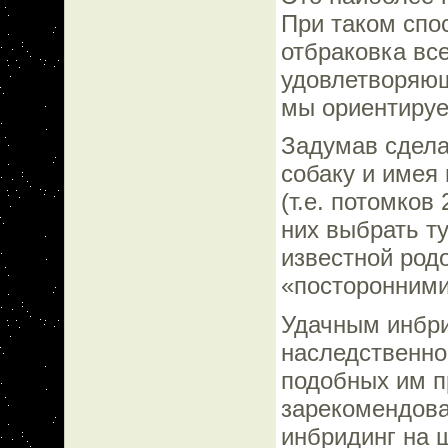
При таком спо
отбраковка вс
удовлетворяющ
мы ориентируе
Задумав сдела
собаку и имея
(т.е. потомков
них выбрать ту
известной род
«посторонними
Удачным инбри
наследственно
подобных им п
зарекомендова
инбридинг на ш