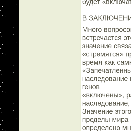
будет «включат
В ЗАКЛЮЧЕН
Много вопросов
встречается э
значение связ
«стремятся» пр
время как сам
«Запечатленны
наследование 
генов
«включены», р
наследование,
Значение этог
пределы мира 
определено мн