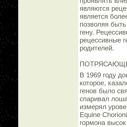
проявлять влия
являются реце
является боле
позволяя быть
гену. Рецесси
рецессивные г
родителей.
ПОТРЯСАЮЩЕ
В 1969 году до
которое, каза
генов было св
спаривал лоша
измерял урове
Equine Chorion
гормона высок 