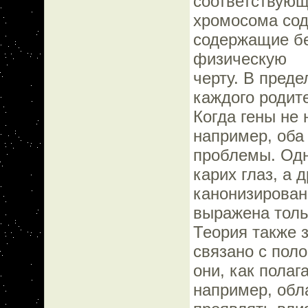
соответствующ
хромосома сод
содержащие бе
физическую
черту. В преде
каждого родит
Когда гены не 
например, оба 
проблемы. Одн
карих глаз, а 
канонизирован
выражена толь
Теория также 
связано с поло
они, как пола
например, обла