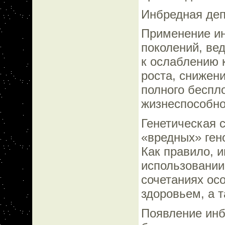
Инбредная де
Применение ин
поколений, ве
к ослаблению 
роста, снижен
полного беспл
жизнеспособно
Генетическая с
«вредных» ген
Как правило, и
использовании
сочетаниях ос
здоровьем, а т
Появление инб