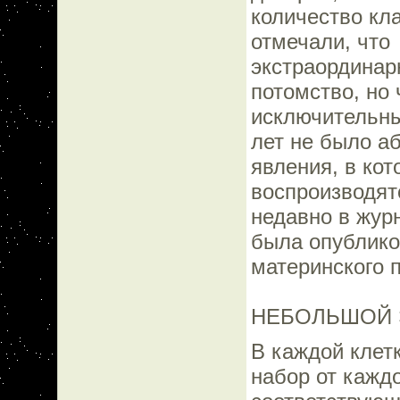
количество кл
отмечали, что
экстраординар
потомство, но
исключительны
лет не было а
явления, в ко
воспроизводят
недавно в жу
была опублико
материнского 
НЕБОЛЬШОЙ 
В каждой клетк
набор от кажд