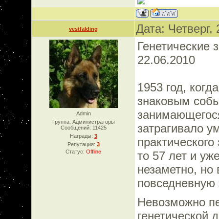
Дата: Четверг,
vestfalding
Генетические 
22.06.2010
1953 год, когд
знаковым собы
занимающегося
Admin
Группа: Администраторы
затрагивало у
Сообщений:
11425
Награды:
3
практического
Репутация:
3
Статус:
Offline
то 57 лет и уж
незаметно, но
повседневную 
Невозможно пе
генетической д