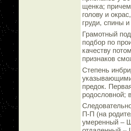
щенка; причем
голову и окрас
груди, спины и 
Грамотный под
подбор по про
качеству потом
признаков смо
Степень инбри
указывающими 
предок. Первая
родословной; в
Следовательно
П-П (на родите
умеренный – Ш
отдаленный – I