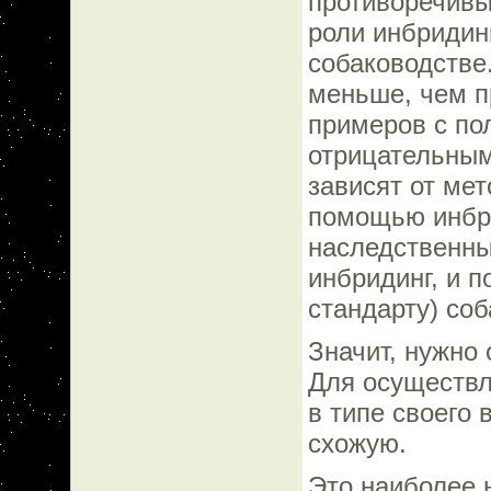
противоречивы
роли инбридин
собаководстве
меньше, чем п
примеров с по
отрицательным
зависят от ме
помощью инбри
наследственные
инбридинг, и 
стандарту) соб
Значит, нужно
Для осуществл
в типе своего 
схожую.
Это наиболее 