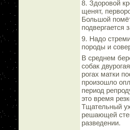
8. Здоровой кр
щенят, первор
Большой помёт
подвергается 
9. Надо стрем
породы и сове
В среднем бере
собак двурога
рогах матки по
произошло опл
период репрод
это время резк
Тщательный ух
решающей степ
разведении.