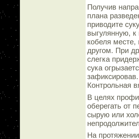
Получив напра
плана разведе
приводите сук
выгулянную, к
кобеля месте, 
другом. При д
слегка придер
сука огрызаетс
зафиксировав. 
Контрольная вя
В целях профил
оберегать от п
сырую или хол
непродолжите
На протяжении