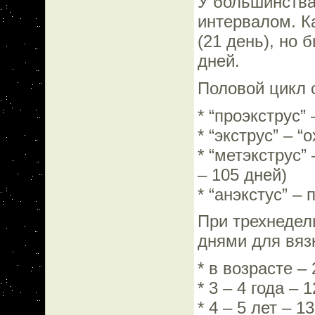
У большинства
интервалом. Ка
(21 день), но 
дней.
Половой цикл 
* “проэкструс” 
* “экструс” – “
* “метэкструс”
– 105 дней)
* “анэкстус” –
При трехнедел
днями для вяз
* в возрасте – 
* 3 – 4 года – 
* 4 – 5 лет – 1