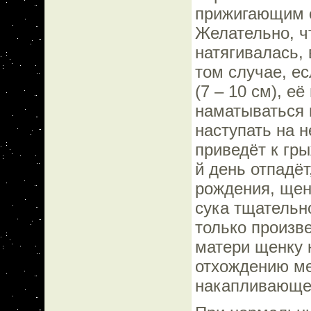
прижигающим с
Желательно, ч
натягивалась,
том случае, е
(7 – 10 см), е
наматываться 
наступать на н
приведёт к гры
й день отпадёт
рождения, щен
сука тщательн
только произв
матери щенку 
отхождению ме
накапливающег