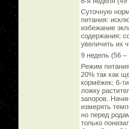
8-я неделя (49
Суточную норм
питания: искл
избежание экл
содержания: с
увеличить их ч
9 недель (56 –
Режим питания
20% так как щ
кормёжек: 6-т
ложку растител
запоров. Начин
измерять темп
но перед родам
только понизи