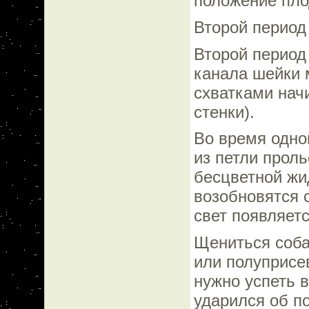
положение пло
Второй период 
Второй период
канала шейки
схватками нач
стенки).
Во время одной
из петли прол
бесцветной жи
возобновятся с
свет появляет
Щениться соба
или полуприсе
нужно успеть 
ударился об п