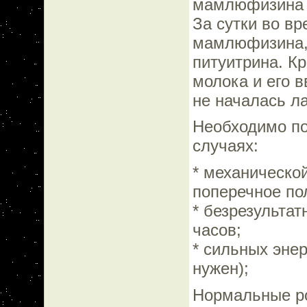
мамлюфизина и
За сутки во в
мамлюфизина, 
питуитрина. Кр
молока и его в
не началась л
Необходимо по
случаях:
* механическо
поперечное по
* безрезультат
часов;
* сильных эне
нужен);
Нормальные ро