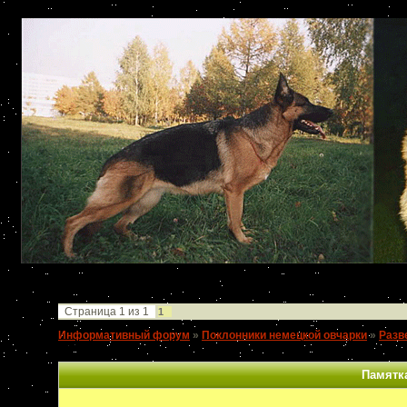
Страница
1
из
1
1
Информативный форум
»
Поклонники немецкой овчарки
»
Разв
собаки
Памятк