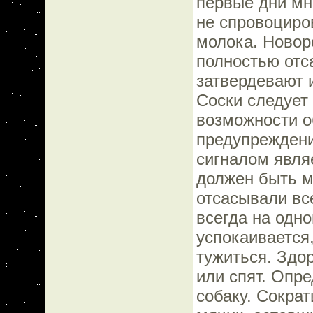
первые дни мн
не спровоциро
молока. Новор
полностью отс
затвердевают и
Соски следует
возможности о
предупреждени
сигналом являе
должен быть м
отсасывали все
всегда на одн
успокаивается,
тужиться. Здо
или спят. Опр
собаку. Сокра