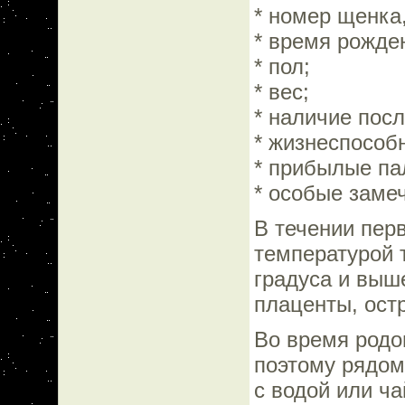
* номер щенка,
* время рожде
* пол;
* вес;
* наличие посл
* жизнеспособ
* прибылые па
* особые заме
В течении пер
температурой т
градуса и выш
плаценты, остр
Во время родов
поэтому рядом
с водой или ча