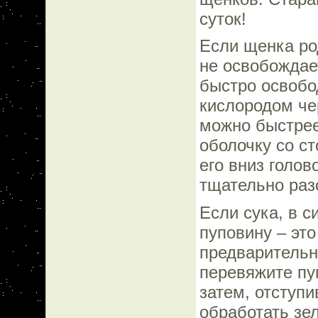
суток!
Если щенка ро
не освобождает
быстро освобод
кислородом че
можно быстрее
оболочку со с
его вниз голов
тщательно разо
Если сука, в с
пуповину – это
предварительн
перевяжите пуп
затем, отступи
обработать зе