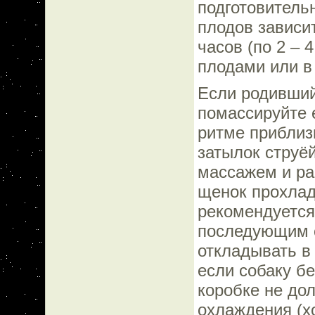
подготовитель
плодов зависит
часов (по 2 – 
плодами или в
Если родивший
помассируйте 
ритме приблиз
затылок струё
массажем и ра
щенок прохлад
рекомендуется 
последующим 
откладывать в 
если собаку б
коробке не до
охлаждения (х