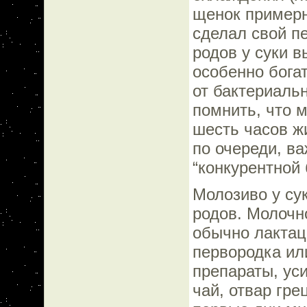
щенок примерн
сделал свой п
родов у суки в
особенно бог
от бактериаль
помнить, что 
шесть часов ж
по очереди, в
“конкурентной
Молозиво у су
родов. Молочно
обычно лактац
первородка ил
препараты, ус
чай, отвар грец