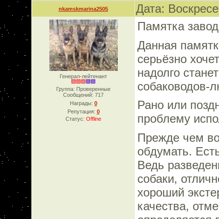
Дата: Воскресе
nkamskmarina2505
Памятка завод
Данная памятк
серьёзно хоче
надолго станет
Генерал-лейтенант
собаководов-л
Группа: Проверенные
Сообщений:
717
Рано или позд
Награды:
0
Репутация:
0
проблему испо
Статус:
Offline
Прежде чем во
обдумать. Ест
Ведь разведен
собаки, отличн
хороший эксте
качества, отм