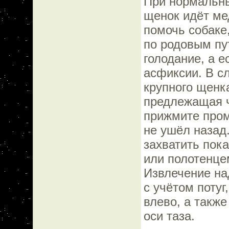
При нормальны
щенок идёт мед
помочь собаке,
по родовым пу
голодание, а е
асфиксии. В с
крупного щенк
предлежащая ч
прижмите пром
не ушёл назад
захватить пок
или полотенцем
Извлечение на
с учётом поту
влево, а такж
оси таза.