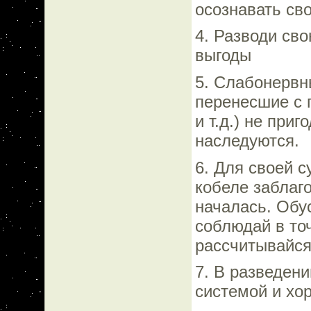
осознавать св
4. Разводи сво
выгоды
5. Слабонервн
перенесшие с 
и т.д.) не при
наследуются.
6. Для своей 
кобеле заблаго
началась. Обу
соблюдай в то
рассчитывайся
7. В разведени
системой и хо