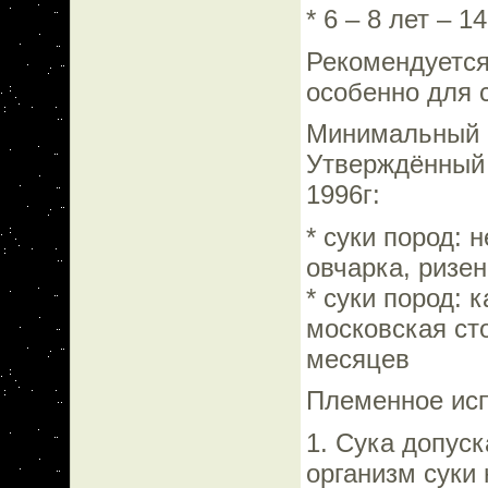
* 6 – 8 лет – 1
Рекомендуется 
особенно для 
Минимальный в
Утверждённый
1996г:
* суки пород:
овчарка, ризе
* суки пород: 
московская сто
месяцев
Племенное ис
1. Сука допуск
организм суки