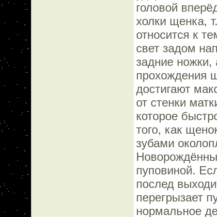
головой вперё
холки щенка, т
относится к т
свет задом нап
задние ножки, 
прохождения ш
достигают мак
от стенки мат
которое быстр
того, как щено
зубами околоп
Новорождённый
пуповиной. Ес
послед выходи
перегрызает пу
нормальное де