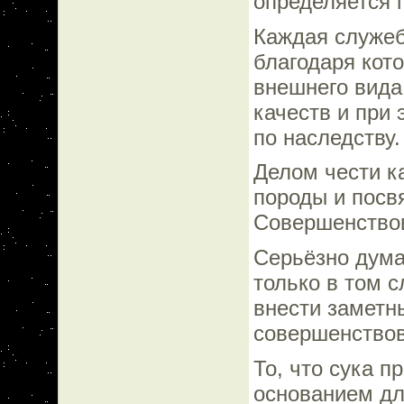
определяется 
Каждая служеб
благодаря кот
внешнего вида
качеств и при
по наследству.
Делом чести к
породы и посв
Совершенствов
Серьёзно дума
только в том 
внести заметн
совершенствов
То, что сука 
основанием дл